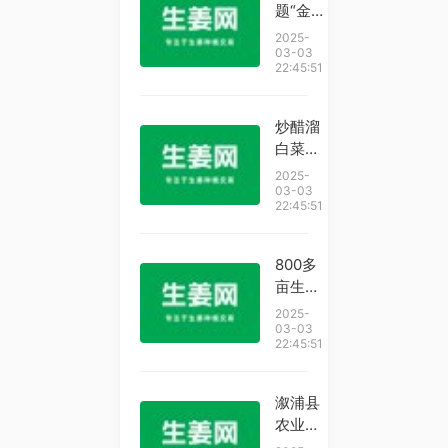
加油云
题“金
南小
色产
2025-
伙！一
业”的
03-03
22:45:51
起期待
困与路
他后面
京东云
的表
助力罗
炒醋溜
现！
平小黄
白菜火
姜“数
候很重
2025-
智”升
要，学
03-03
22:45:51
级
会这一
招，脆
嫩不出
800多
汁，一
亩生姜
顿能吃
大田迎
2025-
2碗饭
丰收
03-03
22:45:51
即墨区
移风店
镇女儿
溆浦县
村锚
农业农
定“生
村局开