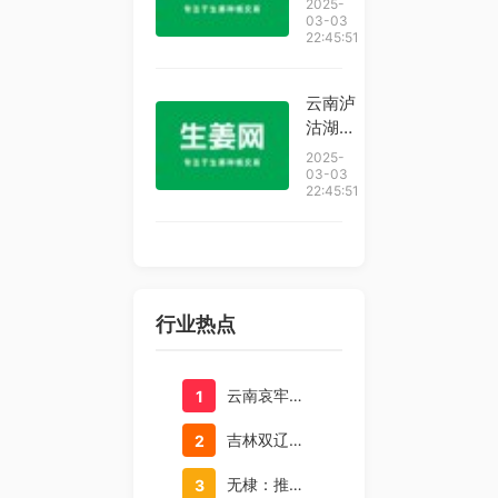
2025-
姜经
展技术
03-03
22:45:51
济”
指导
为企业
保驾护
云南泸
航
沽湖的
小精灵
2025-
们又回
03-03
22:45:51
来了
行业热点
云南哀牢山取矿博主再更新，夜潜云南抚仙湖探“水下古城”
1
吉林双辽创新种植技术 节约肥料30%以上
2
无棣：推广一拌三防绿色防控种植新技术 助力农民增收
3