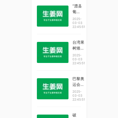
“澧县
葡
萄”栽
2025-
培技术
03-03
22:45:51
获全省
推广
台湾果
树矮化
种植技
2025-
术落户
03-03
22:45:51
西藏八
宿县，
苹果产
巴黎奥
量品质
运会云
达到更
南运动
2025-
优
员张俊
03-03
22:45:51
以第十
名顽强
完赛，
破