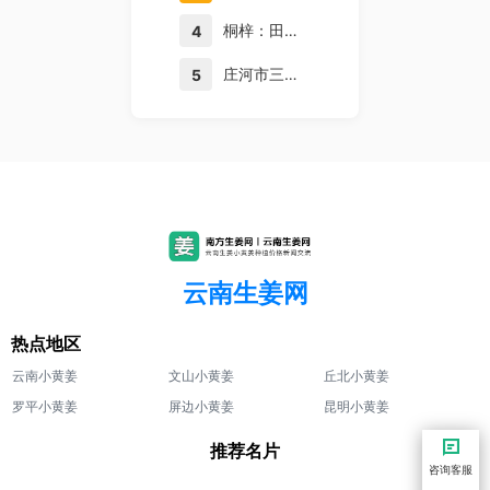
桐梓：田间地头推广大豆玉米带状复合种植技术
4
庄河市三和村生姜大丰收，1000余亩生姜带来4千多万收益
5
云南生姜网
热点地区
云南小黄姜
文山小黄姜
丘北小黄姜
罗平小黄姜
屏边小黄姜
昆明小黄姜
推荐名片
咨询客服