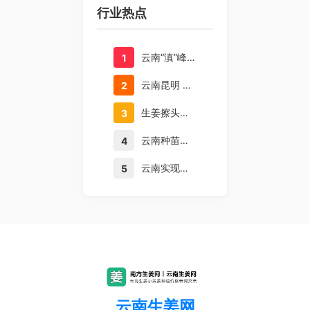
行业热点
云南“滇”峰赛开始啦 小伙演唱云南山歌《‌山羊打架角对角》，网友：云南山歌不会让你失望
1
云南昆明 滇池南岸稻田飘香
2
生姜擦头皮真的可以生发吗？
3
云南种苗总站开展绣球花高效栽培技术培训
4
云南实现竹根菌人工栽培
5
云南生姜网