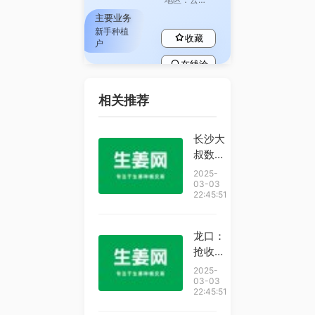
主要业务
新手种植
收藏
户
在线洽
谈
相关推荐
查看主
页
长沙大
叔数十
年来浓
2025-
茶不
03-03
22:45:51
断，肾
脏喝
出“生
龙口：
姜
抢收大
样”巨
棚葡萄
2025-
石
保障种
03-03
22:45:51
植收益