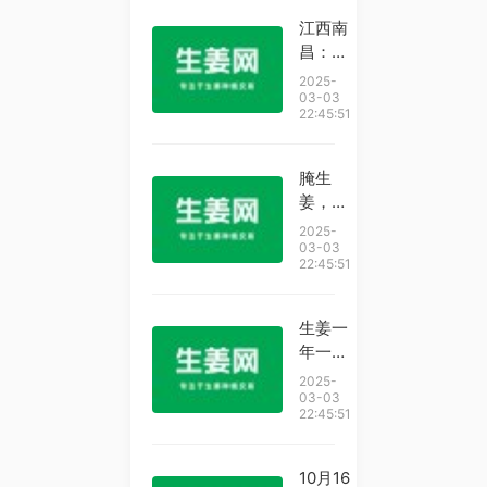
江西南
昌：玉
木耳种
2025-
植富农
03-03
22:45:51
家
腌生
姜，用
盐杀水
2025-
是外
03-03
22:45:51
行！教
你奶奶
用了
生姜一
30年
年一产
的腌制
还是一
2025-
方法，
年两
03-03
22:45:51
酸甜脆
产？专
爽
家：生
产原则
10月16