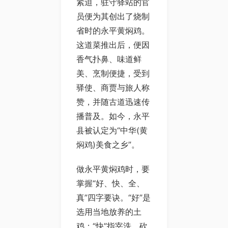
紧迫，驻守驿站的官
员便为其创出了烧制
省时的永平黄焖鸡。
这道菜推出后，便因
香气扑鼻、味道鲜
美、烹制便捷，受到
驿使、商贾与旅人称
赞，并随古道迅速传
播普及。如今，永平
县被认定为“中华(黄
焖鸡)美食之乡”。
做永平黄焖鸡时，要
掌握“好、快、全、
真”四字要诀。“好”是
选用当地放养的土
鸡；“快”指宰洗、砍