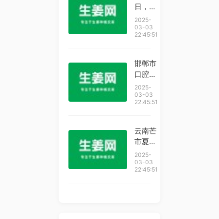
是生长
日，河
时间要
南郑
2025-
达120
州。秋
03-03
22:45:51
天
季降
温，风
寒咳
邯郸市
嗽，湿
口腔医
气重。
院成功
2025-
中医分
举办口
03-03
22:45:51
享常
腔护理
识：葱
管理与
白、生
种植修
云南芒
姜、白
复护理
市夏威
萝卜
技术培
夷果迎
2025-
皮，三
训班
丰收
03-03
样东西
22:45:51
煮水