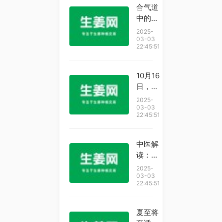
合气道
中的打
击技术
2025-
03-03
22:45:51
10月16
日，河
南郑
2025-
州。秋
03-03
22:45:51
季降
温，风
寒咳
中医解
嗽，湿
读：饭
气重。
不香，
2025-
中医分
吃生姜
03-03
22:45:51
享常
识：葱
白、生
夏至将
姜、白