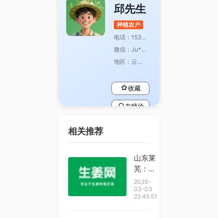
邱先生
种植农户
电话：153********
微信：Ju*****
地区：云南省普洱市澜沧县文东乡
收藏
在线洽
谈
相关推荐
查看主
页
山东莱
芜：金
秋时节
2025-
生姜采
03-03
22:45:51
收忙