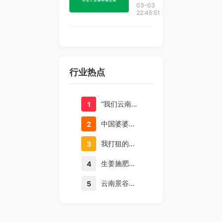
批发市
茶叶种
03-03
22:45:51
场
植技术
培训
行业热点
“我们云南是个好地方” 海来阿木昆明演唱会讲云南方言，云南好吃呢多、好耍呢多！
1
中国婆婆弄了个小种植园，巴铁媳妇连连赞叹：中国农民真牛！
2
我打狙的技术，不容质疑
3
生姜施肥如何把握？看生姜对氮磷钾吸收动态，姜农朋友们注意
4
云南景谷：打造雪茄烟优质种植示范基地 助推乡村产业振兴
5