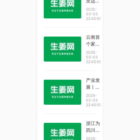
至适宜
萝卜
养生，
2025-
皮，三
喝完冰
03-03
样东西
22:45:51
啤酒后
煮水
胃不舒
服，烧
云南首
心，口
个家书
苦？！
博物馆
2025-
老中医
开馆。
03-03
22:45:51
分享一
个小单
方，用
产业发
生姜蘸
展丨郴
白糖，
州汝城
2025-
好吃又
马桥
03-03
易找
22:45:51
镇：8
万立方
米冷库
浙江为
辐射全
四川茶
国生姜
农提供
2025-